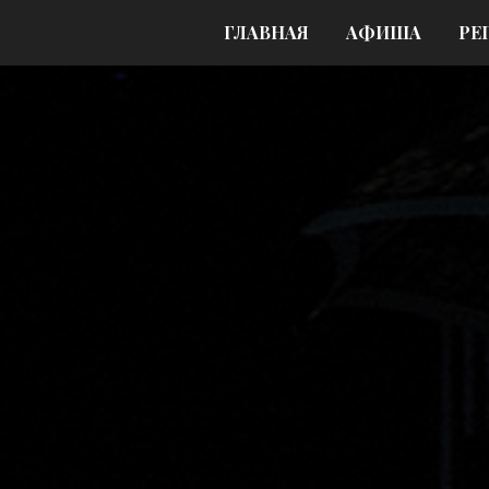
ГЛАВНАЯ
АФИША
РЕ